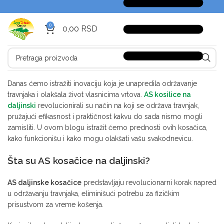
0
0,00
RSD
Danas ćemo istražiti inovaciju koja je unapredila održavanje
travnjaka i olakšala život vlasnicima vrtova.
AS kosilice na
daljinski
revolucionirali su način na koji se održava travnjak,
pružajući efikasnost i praktičnost kakvu do sada nismo mogli
zamisliti. U ovom blogu istražit ćemo prednosti ovih kosačica,
kako funkcionišu i kako mogu olakšati vašu svakodnevicu.
Šta su AS kosačice na daljinski?
AS daljinske kosačice
predstavljaju revolucionarni korak napred
u održavanju travnjaka, eliminišući potrebu za fizičkim
prisustvom za vreme košenja.