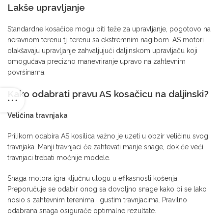
Lakše upravljanje
Standardne kosačice mogu biti teže za upravljanje, pogotovo na
neravnom terenu tj. terenu sa ekstremnim nagibom. AS motori
olakšavaju upravljanje zahvaljujući daljinskom upravljaču koji
omogućava precizno manevriranje upravo na zahtevnim
površinama.
Kako odabrati pravu AS kosačicu na daljinski?
Veličina travnjaka
Prilikom odabira AS kosilica važno je uzeti u obzir veličinu svog
travnjaka. Manji travnjaci će zahtevati manje snage, dok će veći
travnjaci trebati moćnije modele.
Snaga motora igra ključnu ulogu u efikasnosti košenja.
Preporučuje se odabir onog sa dovoljno snage kako bi se lako
nosio s zahtevnim terenima i gustim travnjacima. Pravilno
odabrana snaga osiguraće optimalne rezultate.