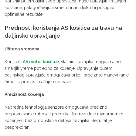
Korisnik putem daljinskog upravljača može upravljati kretanjem
kosačice, prilagođavajući smer i brzinu kako bi postigao
optimalne rezultate.
Prednosti korištenja AS kosilica za travu na
daljinsko upravljanje
Ušteda vremena
Koristeći
AS motor kosilice
, vlasnici travnjaka mogu znatno
smanjiti vreme potrebno za košenje. Upravljanje putem
daljinskog upravljača omogućava brže i preciznije manevriranje,
čime se proces značajno ubrzava.
Preciznost košenja
Napredna tehnologija senzora omogućava precizno
prepoznavanje rubova i prepreka, što rezultuje ravnomernim
košenjem bez propuštanja delova travnjaka. Rezultat je
besprekoran.