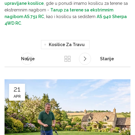
upravljane kosilice
, gde u ponudi imamo kosilicu za terene sa
ekstremnim nagibom -
Tarup za terene sa ekstrimnim
nagibom AS 751 RC
, kao i kosilicu sa sedištem
AS 940 Sherpa
4WD RC
.
Kosilice Za Travu
Novije
Starije
21
APR