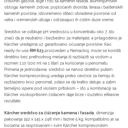
izduvnih gasova, alge i rđu sa kamenih fasada, aluminijumskih
obloga, kamenih zidova, popločanih dvorišta, terasa i baštenskih
kamenih površina, istovremeno štiteći obrađene površine od
vetra i vremenskih uticaja i održavajući ih čistim duže vreme.
Sredstvo se odlikuje pH vrednošću u koncentratu oko 7, što
znači da je neutralno i bezbedno za materijale, a prilagođeno je
Kärcher uređajima uz garantovano očuvanje površine. Kao
ready-to-use
RM 623
proizveden u Nemačkoj, može se koristiti
direktno bez prethodnog mešanja ili razblažiti sa vodom u
razmeri 1:10 (100 ml na 1 litar) za korišćenje u penomatu.
Primena je jednostavna: sredstvo se nanosi direktno putem
Kärcher kompresorskog uređaja preko cevčice za hemiju ili
razblaženo kroz penomat, ostavi se da kratko deluje, a zatim
temeljno ispere pod visokim pritiskom – što u kombinaciji sa
Kärcher visokopritisnim čistačem daje brze i izuzetno efikasne
rezultate.
Kärcher sredstvo za čišćenje kamena i fasada
, dimenzija
pakovanja 192 x 145 x 248 mm i težine 5 kg, kompatibilno je sa
bocama sa raspršivačem i svim Kärcher kompresorskim