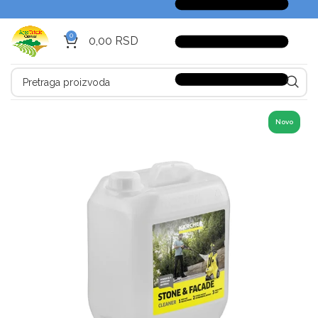
0
0,00
RSD
Novo