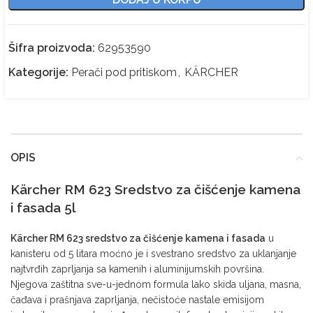
Šifra proizvoda:
62953590
Kategorije:
Perači pod pritiskom
,
KÄRCHER
OPIS
Kärcher RM 623 Sredstvo za čišćenje kamena
i fasada 5l
Kärcher RM 623 sredstvo za čišćenje kamena i fasada
u
kanisteru od 5 litara moćno je i svestrano sredstvo za uklanjanje
najtvrđih zaprljanja sa kamenih i aluminijumskih površina.
Njegova zaštitna sve-u-jednom formula lako skida uljana, masna,
čađava i prašnjava zaprljanja, nečistoće nastale emisijom