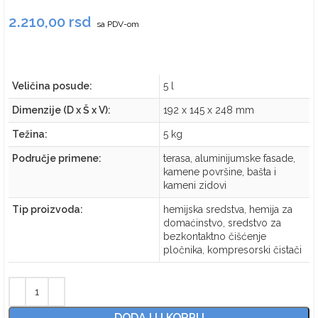
2.210,00
rsd
sa PDV-om
Veličina posude:
5 l
Dimenzije (D x Š x V):
192 x 145 x 248 mm
Težina
:
5 kg
Područje primene:
terasa, aluminijumske fasade,
kamene površine, bašta i
kameni zidovi
Tip proizvoda:
hemijska sredstva, hemija za
domaćinstvo, sredstvo za
bezkontaktno čišćenje
pločnika, kompresorski čistači
DODAJ U KORPU