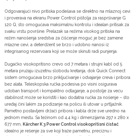
Odgovarajući nivo pritiska podešava se direktno na mlaznoj cevi
i proverava na ekranu Power Control pištolja za raspršivanje G
120 Q, što omogućava maksimalnu kontrolu i idealan pritisak za
svaku vrstu površine. Prelazak sa režima visokog pritiska na
režim nanošenja sredstva za čišćenje moguć je bez zamene
mlazne cevi, a deterdžent se brzo i udobno nanosi iz
integrisanog rezervoara koji se može skinuti radi punjenja.
Dugačko visokopritisno crevo od 7 metara i strujni kabl od 5
metara pružaju izuzetnu slobodu kretanja, dok Quick Connect
sistem omogućava brzo priključivanje i odvajanje creva i pribora
bez alata. Teleskopska ručka podesiva po visini osigurava
udoban transport i kompaktno odlaganje, a postolje za veću
stabilnost može se koristiti i kao dodatna ručka za nošenje – što
uređaj čini lakim za podizanje na policu ili utovar u prtljažnik.
Pametno postavljeni držači pribora i kabla drže sve uredno na
jednom mestu. Sa težinom od 4,4 kg i dimenzijama 297 x 280 x
677 mm,
Kärcher K 3 Power Control visokopritisni čistač
idealno je rešenje za sve koji traže pametnu, preciznu i