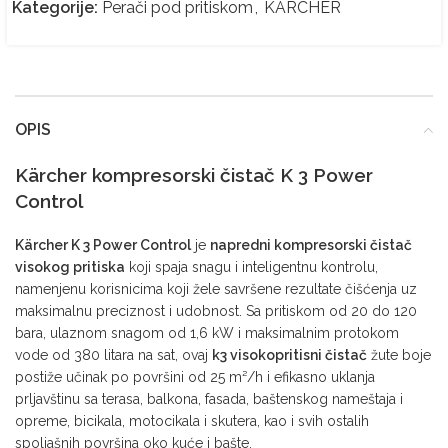
Kategorije:
Perači pod pritiskom
,
KÄRCHER
OPIS
Kärcher kompresorski čistač K 3 Power
Control
Kärcher K 3 Power Control
je
napredni kompresorski čistač
visokog pritiska
koji spaja snagu i inteligentnu kontrolu,
namenjenu korisnicima koji žele savršene rezultate čišćenja uz
maksimalnu preciznost i udobnost. Sa pritiskom od 20 do 120
bara, ulaznom snagom od 1,6 kW i maksimalnim protokom
vode od 380 litara na sat, ovaj
k3 visokopritisni čistač
žute boje
postiže učinak po površini od 25 m²/h i efikasno uklanja
prljavštinu sa terasa, balkona, fasada, baštenskog nameštaja i
opreme, bicikala, motocikala i skutera, kao i svih ostalih
spoljašnih površina oko kuće i bašte.