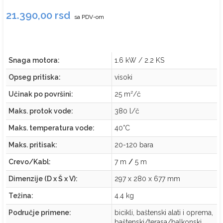
21.390,00
rsd
sa PDV-om
Snaga motora:
1.6 kW / 2.2 KS
Opseg pritiska:
visoki
Učinak po površini:
25 m²/č
Maks. protok vode:
380 l/č
Maks. temperatura vode:
40°C
Maks. pritisak:
20-120 bara
Crevo/Kabl:
7 m
/
5 m
Dimenzije (D x Š x V):
297 x 280 x 677 mm
Težina:
4.4 kg
Područje primene:
bicikli, baštenski alati i oprema,
baštenski/terasa/balkonski