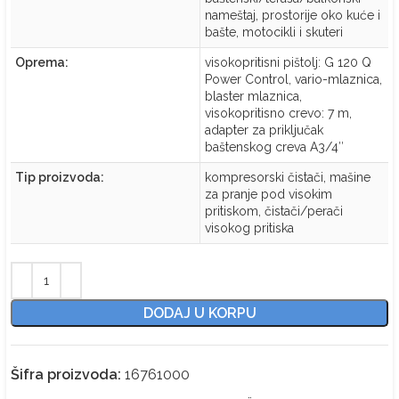
nameštaj, prostorije oko kuće i
bašte, motocikli i skuteri
Oprema:
visokopritisni pištolj: G 120 Q
Power Control, vario-mlaznica,
blaster mlaznica,
visokopritisno crevo: 7 m,
adapter za priključak
baštenskog creva A3/4″
Tip proizvoda:
kompresorski čistači, mašine
za pranje pod visokim
pritiskom, čistači/perači
visokog pritiska
DODAJ U KORPU
Šifra proizvoda:
16761000