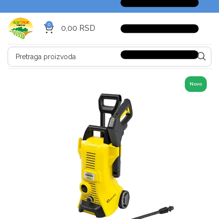
0
0,00
RSD
Novo