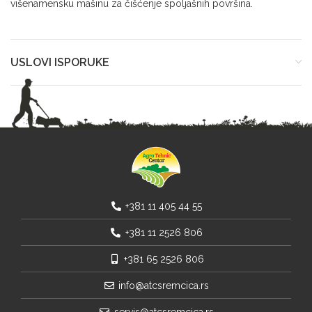
višenamensku mašinu za čišćenje spoljašnih površina.
USLOVI ISPORUKE
+381 11 405 44 55
+381 11 2526 806
+381 65 2526 806
info@atcsremcica.rs
servis@atcsremcica.rs