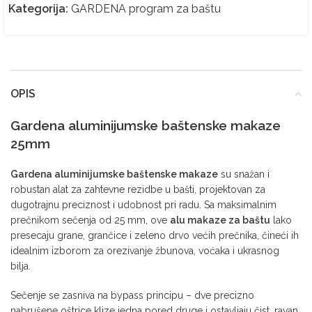
Kategorija:
GARDENA program za baštu
OPIS
Gardena aluminijumske baštenske makaze
25mm
Gardena aluminijumske baštenske makaze
su snažan i
robustan alat za zahtevne rezidbe u bašti, projektovan za
dugotrajnu preciznost i udobnost pri radu. Sa maksimalnim
prečnikom sečenja od 25 mm, ove
alu makaze za baštu
lako
presecaju grane, grančice i zeleno drvo većih prečnika, čineći ih
idealnim izborom za orezivanje žbunova, voćaka i ukrasnog
bilja.
Sečenje se zasniva na bypass principu – dve precizno
nabrušene oštrice klize jedna pored druge i ostavljaju čist, ravan