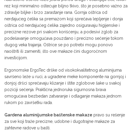
rez koji minimalno oštećuje biljno tkivo, što je posebno važno za
zdravlje biljke i brzo zarastanje rana. Gornja oštrica od
nerđajućeg čelika sa premazom koji sprečava lepljenje i donja
oštrica od nerđajućeg čelika zajedno osiguravaju higijenske i
precizne rezove pri svakom korišćenju, a podesivi zglob za
podešavanje omogućava pouzdano i precizno sečenje tokom
dugog veka trajanja. Oštrice se po potrebi mogu ponovo
naoštriti ili zameniti, što ove makaze čini dugoročnom
investicijom.
Ergonomske ErgoTec drške od visokokvalitetnog aluminijuma
savršeno leže u ruci, a ugrađene meke komponente na gornjoj i
donjoj dršci sprečavaju klizanje i štite zglobove šake u svakoj
poziciji sečenja. Praktična jednoruka sigurnosna brava
omogućava bezbedan zatvaranje i odlaganje makaza jednom
rukom po završetku rada.
Gardena aluminijumske baštenske makaze
pravo su rešenje
za sve koji traže precizne, udobne i dugotrajne makaze za
zahtevne radove u bašti.