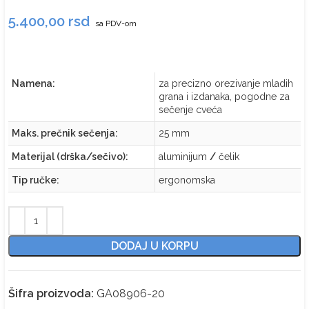
5.400,00
rsd
sa PDV-om
Namena:
za precizno orezivanje mladih
grana i izdanaka, pogodne za
sečenje cveća
Maks. prečnik sečenja:
25 mm
Materijal (drška/sečivo):
aluminijum
/
čelik
Tip ručke:
ergonomska
DODAJ U KORPU
Šifra proizvoda:
GA08906-20