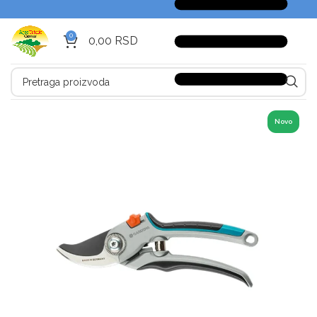
0
0,00
RSD
Novo