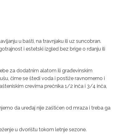
janju u bašti, na travnjaku ili uz suncobran.
rajnost i estetski izgled bez brige o rđanju ili
potrebe za dodatnim alatom ili građevinskim
tušu, čime se štedi voda i postiže ravnomerno i
šteniskim crevima prečnika 1/2 inča i 3/4 inča,
emo da uređaj nije zaštićen od mraza i treba ga
sveženje u dvorištu tokom letnje sezone.