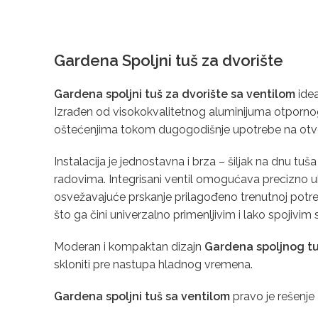
Gardena Spoljni tuš za dvorište
Gardena spoljni tuš za dvorište sa ventilom
idea
Izrađen od visokokvalitetnog aluminijuma otpornog na
oštećenjima tokom dugogodišnje upotrebe na ot
Instalacija je jednostavna i brza – šiljak na dnu tu
radovima. Integrisani ventil omogućava precizno ukl
osvežavajuće prskanje prilagođeno trenutnoj potre
što ga čini univerzalno primenljivim i lako spojiv
Moderan i kompaktan dizajn
Gardena spoljnog tu
skloniti pre nastupa hladnog vremena.
Gardena spoljni tuš sa ventilom
pravo je rešenje 