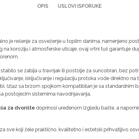
OPIS
USLOVI ISPORUKE
lno je rešenje za osveženje u toplim danima, namenjeno postavl
 koroziju i atmosferske uticaje, ovaj vrtni tuš garantuje dugot
vorenom.
šа stabilo se zabija u travnjak ili postolje za suncobran, bez 
jučivanje, isključivanje i regulaciju protoka vode direktno na 
bi. Izlaz sa brzom spojkom kompatibilan je sa standardnim ba
im sa postojećim sistemima navodnjavanja.
ša za dvorište
doprinosi uređenom izgledu bašte, a napominj
za sve koji žele praktično, kvalitetno i estetski prihvatljivo o