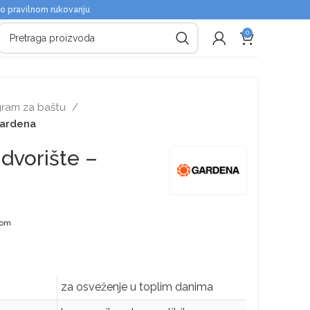
 o pravilnom rukovanju
0
ram za baštu
 Gardena
 dvorište –
-om
za osveženje u toplim danima