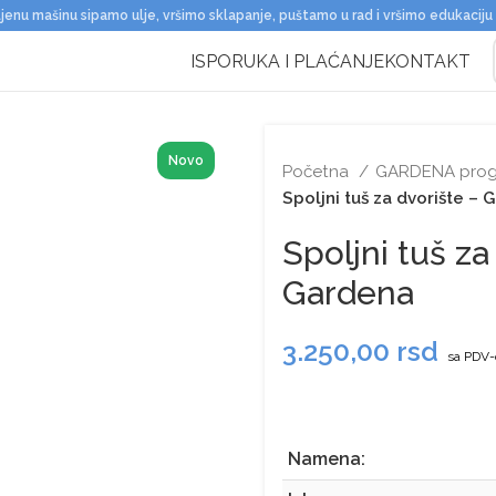
jenu mašinu sipamo ulje, vršimo sklapanje, puštamo u rad i vršimo edukaciju
ISPORUKA I PLAĆANJE
KONTAKT
Novo
Početna
GARDENA prog
Spoljni tuš za dvorište –
Spoljni tuš za
Gardena
3.250,00
rsd
sa PDV
Namena: