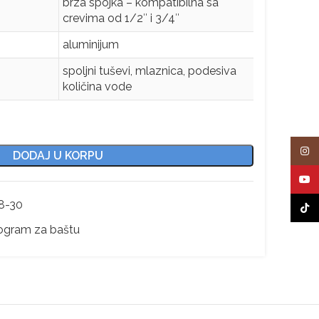
brza spojka – kompatibilna sa
crevima od 1/2″ i 3/4″
aluminijum
spoljni tuševi, mlaznica, podesiva
količina vode
Insta
DODAJ U KORPU
YouT
8-30
TikTo
gram za baštu