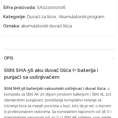
Šifra proizvoda:
SA022000006
Kategorije:
Duvači za lišće
,
Akumulatorski program
Oznaka:
akumulatorski duvači lišća
OPIS
Stihl SHA 56 aku duvač lišća (+ baterija i
punjač) sa usitnjivačem
Stihl SHA 56 baterijski vakuumski usitnjivač i duvač lišća
, u
kompletu sa Stihl AK 20 litijum-jonskom baterijom i Stihl AL 101
standardnim punjačem, predstavlja kompletno rešenje za
čišćenje lišća sa manjih površina u kući, bilo da je reč o kućnim
ili profesionalnim radovima. Sa nominalnim naponom od 36 V i
maksimalnim naponom od 40 V iz Stihl AK sistema, ovaj uređaj