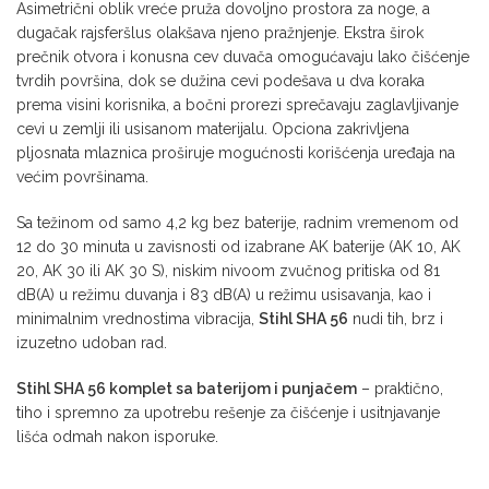
Asimetrični oblik vreće pruža dovoljno prostora za noge, a
dugačak rajsferšlus olakšava njeno pražnjenje. Ekstra širok
prečnik otvora i konusna cev duvača omogućavaju lako čišćenje
tvrdih površina, dok se dužina cevi podešava u dva koraka
prema visini korisnika, a bočni prorezi sprečavaju zaglavljivanje
cevi u zemlji ili usisanom materijalu. Opciona zakrivljena
pljosnata mlaznica proširuje mogućnosti korišćenja uređaja na
većim površinama.
Sa težinom od samo 4,2 kg bez baterije, radnim vremenom od
12 do 30 minuta u zavisnosti od izabrane AK baterije (AK 10, AK
20, AK 30 ili AK 30 S), niskim nivoom zvučnog pritiska od 81
dB(A) u režimu duvanja i 83 dB(A) u režimu usisavanja, kao i
minimalnim vrednostima vibracija,
Stihl SHA 56
nudi tih, brz i
izuzetno udoban rad.
Stihl SHA 56 komplet sa baterijom i punjačem
– praktično,
tiho i spremno za upotrebu rešenje za čišćenje i usitnjavanje
lišća odmah nakon isporuke.