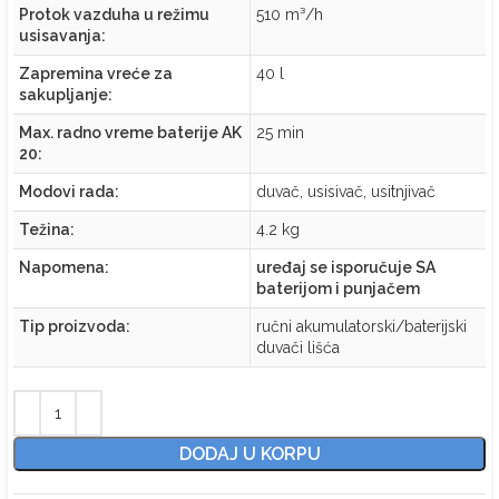
Protok vazduha u režimu
510 m³/h
usisavanja:
Zapremina vreće za
40 l
sakupljanje:
Max. radno vreme baterije AK
25 min
20:
Modovi rada:
duvač, usisivač, usitnjivač
Težina:
4.2 kg
Napomena:
uređaj se isporučuje SA
baterijom i punjačem
Tip proizvoda:
ručni akumulatorski/baterijski
duvači lišća
DODAJ U KORPU