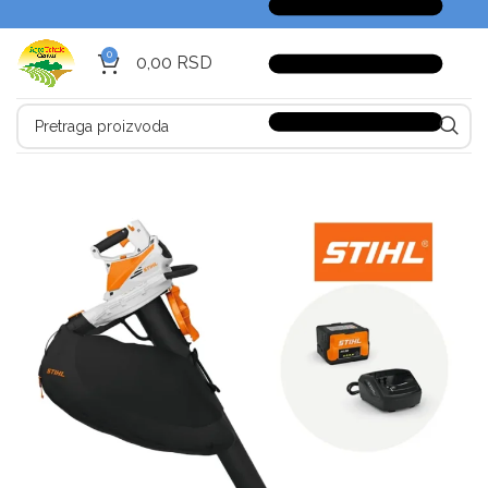
0
0,00
RSD