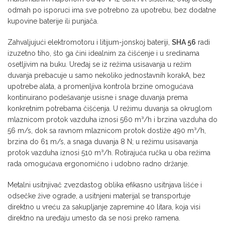
odmah po isporuci ima sve potrebno za upotrebu, bez dodatne
kupovine baterije ili punjača.
Zahvaljujući elektromotoru i litijum-jonskoj bateriji,
SHA 56
radi
izuzetno tiho, što ga čini idealnim za čišćenje i u sredinama
osetljivim na buku. Uređaj se iz režima usisavanja u režim
duvanja prebacuje u samo nekoliko jednostavnih korakA, bez
upotrebe alata, a promenljiva kontrola brzine omogućava
kontinuirano podešavanje usisne i snage duvanja prema
konkretnim potrebama čišćenja. U režimu duvanja sa okruglom
mlaznicom protok vazduha iznosi 560 m³/h i brzina vazduha do
56 m/s, dok sa ravnom mlaznicom protok dostiže 490 m³/h,
brzina do 61 m/s, a snaga duvanja 8 N; u režimu usisavanja
protok vazduha iznosi 510 m³/h. Rotirajuća ručka u oba režima
rada omogućava ergonomično i udobno radno držanje.
Metalni usitnjivač zvezdastog oblika efikasno usitnjava lišće i
odsečke žive ograde, a usitnjeni materijal se transportuje
direktno u vreću za sakupljanje zapremine 40 litara, koja visi
direktno na uređaju umesto da se nosi preko ramena.