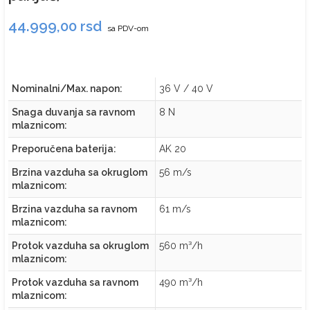
44.999,00
rsd
sa PDV-om
Nominalni/Max. napon:
36 V / 40 V
Snaga duvanja sa ravnom
8 N
mlaznicom:
Preporučena baterija:
AK 20
Brzina vazduha sa okruglom
56 m/s
mlaznicom:
Brzina vazduha sa ravnom
61 m/s
mlaznicom:
Protok vazduha sa okruglom
560 m³/h
mlaznicom:
Protok vazduha sa ravnom
490 m³/h
mlaznicom: