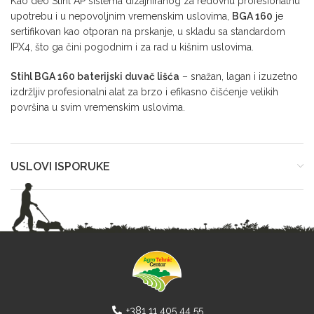
Kao deo Stihl AP sistema dizajniranog za redovnu profesionalnu
upotrebu i u nepovoljnim vremenskim uslovima,
BGA 160
je
sertifikovan kao otporan na prskanje, u skladu sa standardom
IPX4, što ga čini pogodnim i za rad u kišnim uslovima.
Stihl BGA 160 baterijski duvač lišća
– snažan, lagan i izuzetno
izdržljiv profesionalni alat za brzo i efikasno čišćenje velikih
površina u svim vremenskim uslovima.
USLOVI ISPORUKE
+381 11 405 44 55