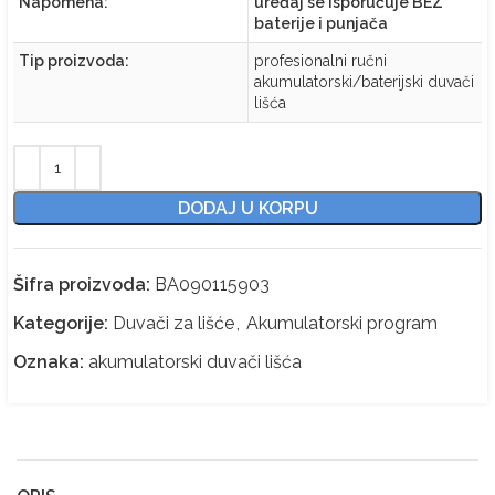
Napomena:
uređaj se isporučuje BEZ
baterije i punjača
Tip proizvoda:
profesionalni ručni
akumulatorski/baterijski duvači
lišća
DODAJ U KORPU
Šifra proizvoda:
BA090115903
Kategorije:
Duvači za lišće
,
Akumulatorski program
Oznaka:
akumulatorski duvači lišća