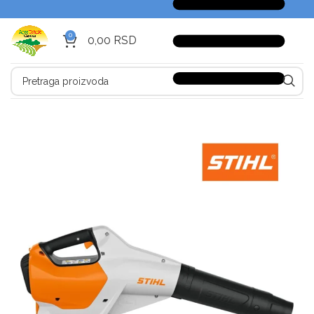
0
0,00
RSD