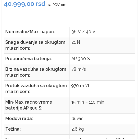
40.999,00
rsd
sa PDV-om
Nominalni/Max. napon:
36 V / 40 V
Snaga duvanja sa okruglom
21 N
mlaznicom:
Preporučena baterija:
AP 300 S
Brzina vazduha sa okruglom
78 m/s
mlaznicom:
Protok vazduha sa okruglom
970 m³/h
mlaznicom:
Min-Max. radno vreme
15 min – 110 min
baterije AP 300 S:
Modovi rada:
duvač
Težina:
2.6 kg