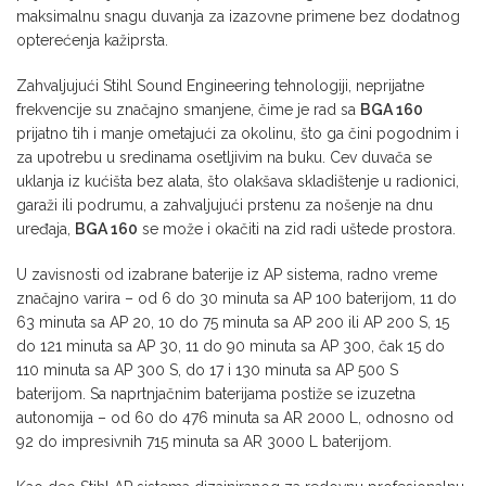
maksimalnu snagu duvanja za izazovne primene bez dodatnog
opterećenja kažiprsta.
Zahvaljujući Stihl Sound Engineering tehnologiji, neprijatne
frekvencije su značajno smanjene, čime je rad sa
BGA 160
prijatno tih i manje ometajući za okolinu, što ga čini pogodnim i
za upotrebu u sredinama osetljivim na buku. Cev duvača se
uklanja iz kućišta bez alata, što olakšava skladištenje u radionici,
garaži ili podrumu, a zahvaljujući prstenu za nošenje na dnu
uređaja,
BGA 160
se može i okačiti na zid radi uštede prostora.
U zavisnosti od izabrane baterije iz AP sistema, radno vreme
značajno varira – od 6 do 30 minuta sa AP 100 baterijom, 11 do
63 minuta sa AP 20, 10 do 75 minuta sa AP 200 ili AP 200 S, 15
do 121 minuta sa AP 30, 11 do 90 minuta sa AP 300, čak 15 do
110 minuta sa AP 300 S, do 17 i 130 minuta sa AP 500 S
baterijom. Sa naprtnjačnim baterijama postiže se izuzetna
autonomija – od 60 do 476 minuta sa AR 2000 L, odnosno od
92 do impresivnih 715 minuta sa AR 3000 L baterijom.