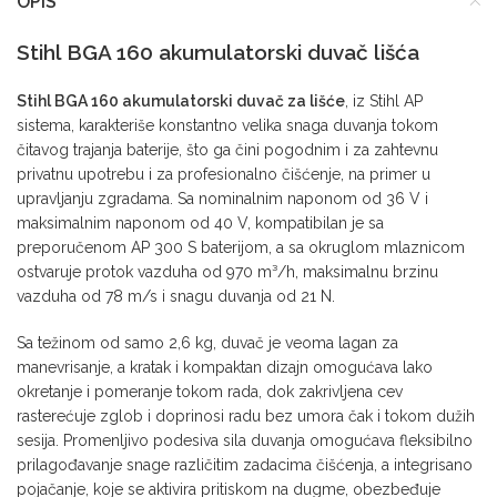
OPIS
Stihl BGA 160 akumulatorski duvač lišća
Stihl BGA 160 akumulatorski duvač za lišće
, iz Stihl AP
sistema, karakteriše konstantno velika snaga duvanja tokom
čitavog trajanja baterije, što ga čini pogodnim i za zahtevnu
privatnu upotrebu i za profesionalno čišćenje, na primer u
upravljanju zgradama. Sa nominalnim naponom od 36 V i
maksimalnim naponom od 40 V, kompatibilan je sa
preporučenom AP 300 S baterijom, a sa okruglom mlaznicom
ostvaruje protok vazduha od 970 m³/h, maksimalnu brzinu
vazduha od 78 m/s i snagu duvanja od 21 N.
Sa težinom od samo 2,6 kg, duvač je veoma lagan za
manevrisanje, a kratak i kompaktan dizajn omogućava lako
okretanje i pomeranje tokom rada, dok zakrivljena cev
rasterećuje zglob i doprinosi radu bez umora čak i tokom dužih
sesija. Promenljivo podesiva sila duvanja omogućava fleksibilno
prilagođavanje snage različitim zadacima čišćenja, a integrisano
pojačanje, koje se aktivira pritiskom na dugme, obezbeđuje