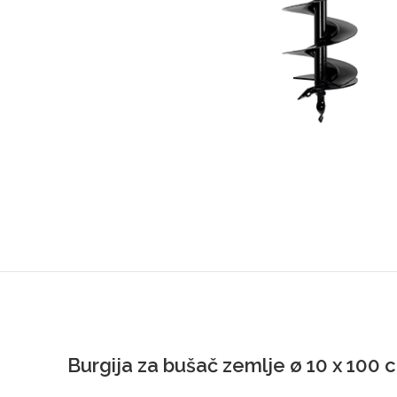
Burgija
za bušač zemlje
ø 10 x 100 