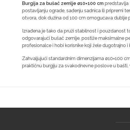
Burgija za bušač zemlje ø10×100 cm
predstavlja 
postavljanju ograde, sađenju sadnica ili pripremi 
otvora, dok dužina od 100 cm omogućava dublje pro
Izrađena je tako da pruži stabilnost i pouzdanost 
odgovarajući bušač zemlje, postiže maksimalne per
profesionalce i hobi korisnike koji žele dugotrajno
Zahvaljujući standardnim dimenzijama ø10×100 cm, l
praktičnu burgiju za svakodnevne poslove u bašti, vo