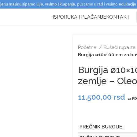
jenu mašinu sipamo ulje, vršimo sklapanje, puštamo u rad i vršimo edukaciju
ISPORUKA I PLAĆANJE
KONTAKT
Početna
Bušači rupa za
Burgija ø10×100 cm za bu
Burgija ø10×
zemlje – Ole
11.500,00
rsd
sa P
PREČNIK BURGIJE: