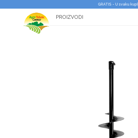
GRATIS - U svaku kupl
PROIZVODI