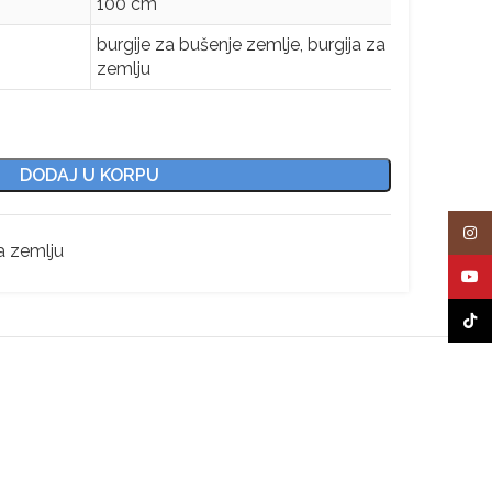
100 cm
burgije za bušenje zemlje, burgija za
zemlju
DODAJ U KORPU
Insta
a zemlju
YouT
TikTo