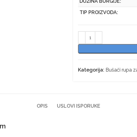
DUŽINA BURGIJE:
TIP PROIZVODA:
Kategorija:
Bušači rupa z
OPIS
USLOVI ISPORUKE
cm