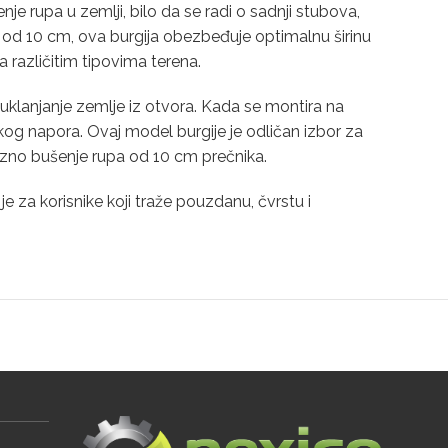
je rupa u zemlji, bilo da se radi o sadnji stubova,
u od 10 cm, ova burgija obezbeđuje optimalnu širinu
različitim tipovima terena.
uklanjanje zemlje iz otvora. Kada se montira na
g napora. Ovaj model burgije je odličan izbor za
cizno bušenje rupa od 10 cm prečnika.
 za korisnike koji traže pouzdanu, čvrstu i