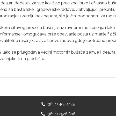
idealan dodatak za sve koji žele precizno, brzo i efikasno bušen
terena za baštenske i građevinske radove. Zahvaljujući prečnik
diranje u zemlju bez napora, što je čini pogodnom za rad na 
tokom čitavog procesa bušenja, uz ravnomerno sečenje i lako 
formanse i omogućava brže obavljanje posla uz manje fizičko
 i kvalitetno rešenje za sve tipove radova gde je potrebno pre
ako se prilagođava većini motornih bušača zemlje i idealna je
ćnjaku ili na gradilištu.
+381 11 405 44 55
+381 11 2526 806