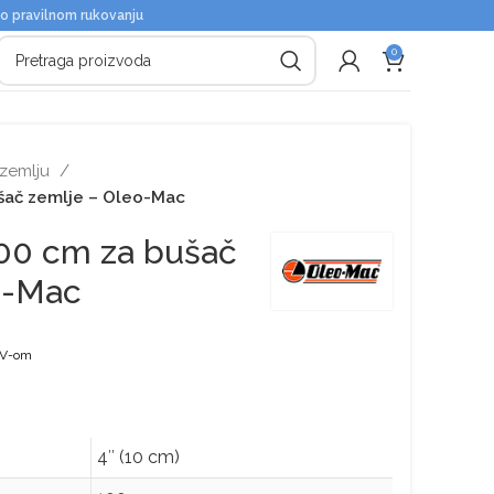
 o pravilnom rukovanju
0
 zemlju
šač zemlje – Oleo-Mac
100 cm za bušač
o-Mac
DV-om
4″ (10 cm)