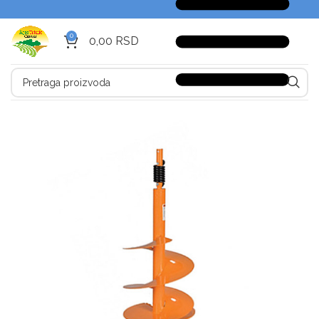
0
0,00
RSD