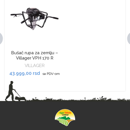
Bušač rupa za zemlju –
Villager VPH 170 R
VILLAGER
43.999,00
rsd
sa PDV-om
DODAJ U KORPU