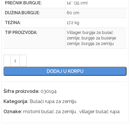
PREČNIK BURGIJE:
14″ (35 cm)
DUŽINA BURGIJE:
60 cm
TEŽINA:
17.2 kg
TIP PROIZVODA:
Villager burgija za bušač
zemlje, burgije za bušenje
zemlje, burgija za zemlju
DODAJ U KORPU
Šifra proizvoda:
030194
Kategorija:
Bušači rupa za zemlju
Oznake:
motorni bušač za zemlju
,
villager bušač rupa