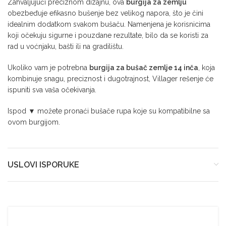
Zahvaljujući preciznom dizajnu, ova
burgija za zemlju
obezbeđuje efikasno bušenje bez velikog napora, što je čini
idealnim dodatkom svakom bušaču. Namenjena je korisnicima
koji očekuju sigurne i pouzdane rezultate, bilo da se koristi za
rad u voćnjaku, bašti ili na gradilištu.
Ukoliko vam je potrebna
burgija za bušač zemlje 14 inča
, koja
kombinuje snagu, preciznost i dugotrajnost, Villager rešenje će
ispuniti sva vaša očekivanja.
Ispod ▼ možete pronaći bušače rupa koje su kompatibilne sa
ovom burgijom.
USLOVI ISPORUKE