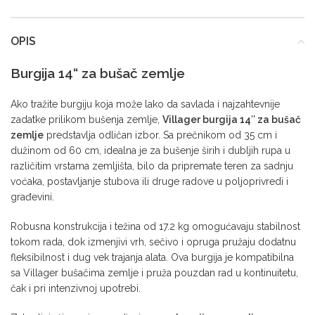
OPIS
Burgija 14“ za bušač zemlje
Ako tražite burgiju koja može lako da savlada i najzahtevnije
zadatke prilikom bušenja zemlje,
Villager burgija 14″ za bušač
zemlje
predstavlja odličan izbor. Sa prečnikom od 35 cm i
dužinom od 60 cm, idealna je za bušenje širih i dubljih rupa u
različitim vrstama zemljišta, bilo da pripremate teren za sadnju
voćaka, postavljanje stubova ili druge radove u poljoprivredi i
građevini.
Robusna konstrukcija i težina od 17.2 kg omogućavaju stabilnost
tokom rada, dok izmenjivi vrh, sečivo i opruga pružaju dodatnu
fleksibilnost i dug vek trajanja alata. Ova burgija je kompatibilna
sa Villager bušačima zemlje i pruža pouzdan rad u kontinuitetu,
čak i pri intenzivnoj upotrebi.