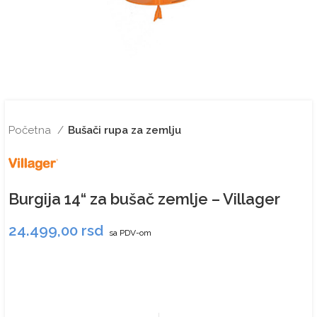
Početna
Bušači rupa za zemlju
Burgija 14“ za bušač zemlje – Villager
24.499,00
rsd
sa PDV-om