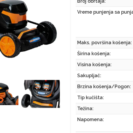
Broj obrtaja:
Vreme punjenja sa punj
Maks. površina košenja:
Širina košenja:
Visina košenja:
Sakupljač:
Brzina košenja/Pogon:
Tip kučišta:
Težina:
Napomena: