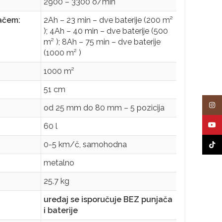
2900 – 3300 o/min
ačem:
2Ah – 23 min – dve baterije (200 m²
); 4Ah – 40 min – dve baterije (500
m² ); 8Ah – 75 min – dve baterije
(1000 m² )
1000 m²
51 cm
Insta
od 25 mm do 80 mm – 5 pozicija
YouT
60 l
0-5 km/č, samohodna
TikTo
metalno
25.7 kg
uređaj se isporučuje BEZ punjača
i baterije