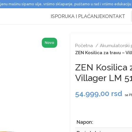
jenu mašinu sipamo ulje, vršimo sklapanje, puštamo u rad i vršimo edukaciju
ISPORUKA I PLAĆANJE
KONTAKT
Novo
Početna
Akumulatorski
ZEN Kosilica za travu – Vi
ZEN Kosilica 
Villager LM 5
54.999,00
rsd
sa P
Napon: