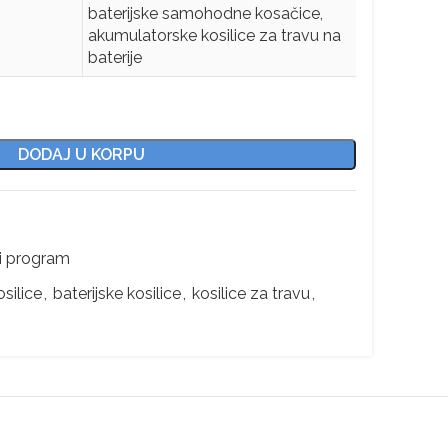
baterijske samohodne kosačice,
akumulatorske kosilice za travu na
baterije
DODAJ U KORPU
i program
silice
,
baterijske kosilice
,
kosilice za travu
,