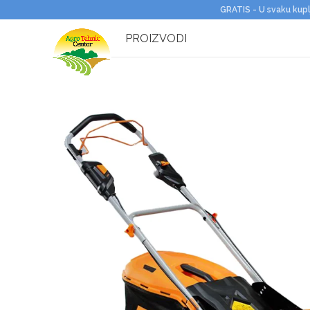
GRATIS - U svaku kupl
PROIZVODI