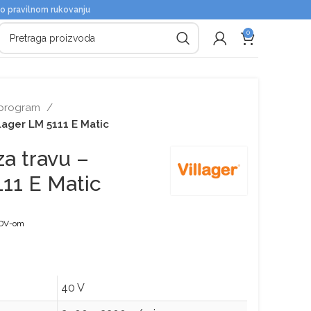
 o pravilnom rukovanju
0
 program
llager LM 5111 E Matic
za travu –
111 E Matic
DV-om
40 V