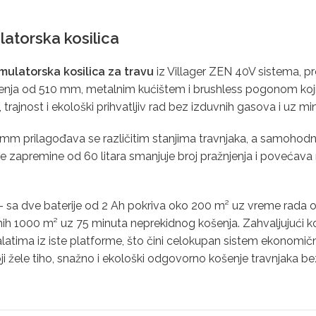
atorska kosilica
latorska kosilica za travu
iz Villager ZEN 40V sistema, pr
šenja od 510 mm, metalnim kućištem i brushless pogonom koji 
ajnost i ekološki prihvatljiv rad bez izduvnih gasova i uz mi
mm prilagođava se različitim stanjima travnjaka, a samohodni
e zapremine od 60 litara smanjuje broj pražnjenja i povećava 
 – sa dve baterije od 2 Ah pokriva oko 200 m² uz vreme rada 
nih 1000 m² uz 75 minuta neprekidnog košenja. Zahvaljujući k
latima iz iste platforme, što čini celokupan sistem ekonomični
oji žele tiho, snažno i ekološki odgovorno košenje travnjaka 