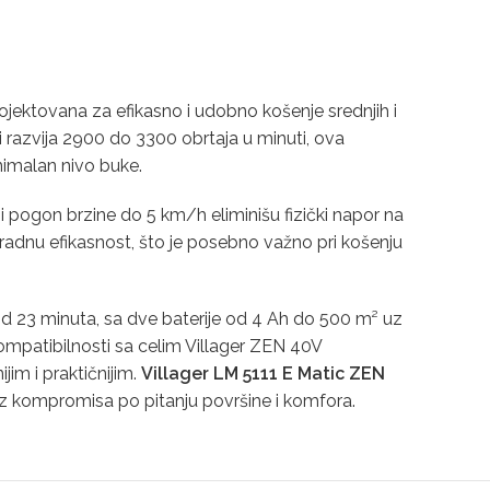
ojektovana za efikasno i udobno košenje srednjih i
razvija 2900 do 3300 obrtaja u minuti, ova
nimalan nivo buke.
 pogon brzine do 5 km/h eliminišu fizički napor na
radnu efikasnost, što je posebno važno pri košenju
od 23 minuta, sa dve baterije od 4 Ah do 500 m² uz
ompatibilnosti sa celim Villager ZEN 40V
jim i praktičnijim.
Villager LM 5111 E Matic ZEN
bez kompromisa po pitanju površine i komfora.