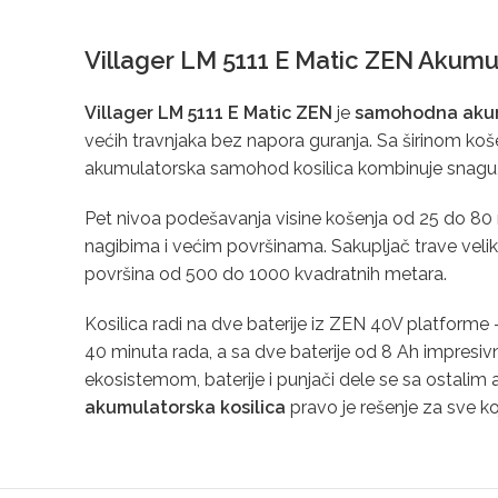
Villager LM 5111 E Matic ZEN Akumul
Villager LM 5111 E Matic ZEN
je
samohodna akumu
većih travnjaka bez napora guranja. Sa širinom ko
akumulatorska samohod kosilica kombinuje snagu, tr
Pet nivoa podešavanja visine košenja od 25 do 80 
nagibima i većim površinama. Sakupljač trave velik
površina od 500 do 1000 kvadratnih metara.
Kosilica radi na dve baterije iz ZEN 40V platforme
40 minuta rada, a sa dve baterije od 8 Ah impresiv
ekosistemom, baterije i punjači dele se sa ostalim a
akumulatorska kosilica
pravo je rešenje za sve k