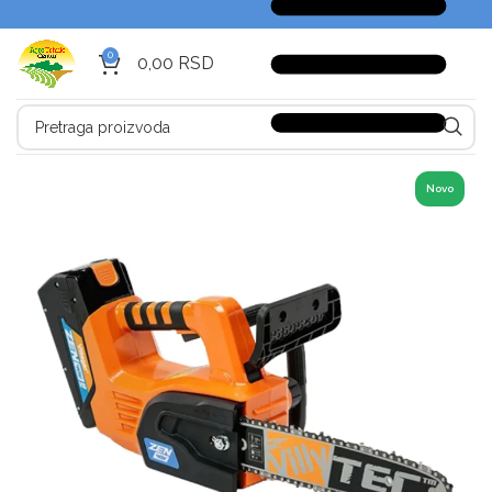
0
0,00
RSD
Novo