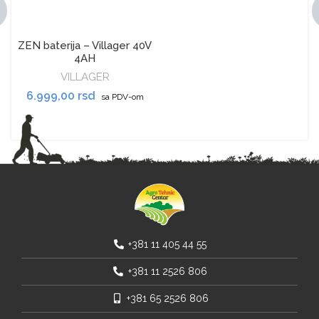
ZEN baterija – Villager 40V
4AH
VILLAGER
6.999,00
rsd
sa PDV-om
DODAJ U KORPU
+381 11 405 44 55
+381 11 2526 806
+381 65 2526 806