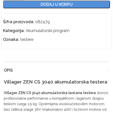
DODAJ U KORPU
Šifra proizvoda:
082479
Kategorija:
Akumulatorski program
Oznaka:
testere
OPIS
Villager
ZEN
CS 3040 akumulatorska testera
Villager ZEN CS 3040 akumulatorska lančana testera
donosi
profesionalne performanse u kompaktnom i laganom dizajnu
teškom svega 1,9 kg. Opremljena visokoučinkovitim motorom
bez četkica snage 36V (maksimalno 40V) i brzinom motora od