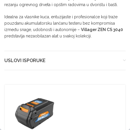
rezanju ogrevnog drveta i opštim radovima u dvorištu i bašti.
Idealna za vlasnike kuća, entuzijaste i profesionalce koji traže
pouzdanu akumulatorsku lančanu testeru bez kompromisa
između snage, udobnosti i autonomije –
Villager ZEN CS 3040
predstavlja nezaobilazan alat u svakoj kolekciji.
USLOVI ISPORUKE