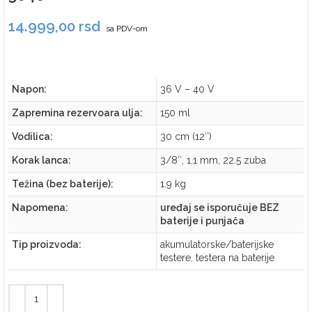
14.999,00
rsd
sa PDV-om
Napon:
36 V – 40 V
Zapremina rezervoara ulja:
150 ml
Vodilica:
30 cm (12″)
Korak lanca:
3/8″, 1.1 mm, 22.5 zuba
Težina (bez baterije):
1.9 kg
Napomena:
uređaj se isporučuje BEZ
baterije i punjača
Tip proizvoda:
akumulatorske/baterijske
testere, testera na baterije