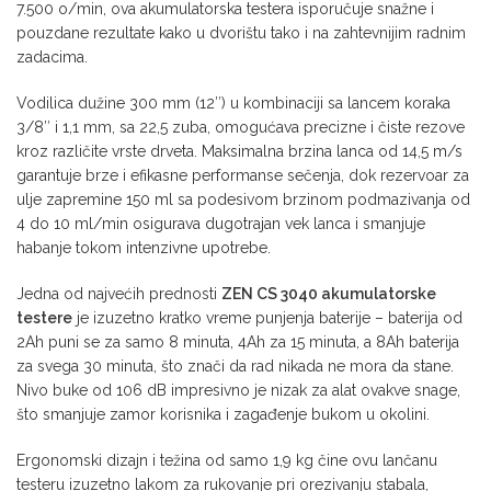
7.500 o/min, ova akumulatorska testera isporučuje snažne i
pouzdane rezultate kako u dvorištu tako i na zahtevnijim radnim
zadacima.
Vodilica dužine 300 mm (12″) u kombinaciji sa lancem koraka
3/8″ i 1,1 mm, sa 22,5 zuba, omogućava precizne i čiste rezove
kroz različite vrste drveta. Maksimalna brzina lanca od 14,5 m/s
garantuje brze i efikasne performanse sečenja, dok rezervoar za
ulje zapremine 150 ml sa podesivom brzinom podmazivanja od
4 do 10 ml/min osigurava dugotrajan vek lanca i smanjuje
habanje tokom intenzivne upotrebe.
Jedna od najvećih prednosti
ZEN CS 3040 akumulatorske
testere
je izuzetno kratko vreme punjenja baterije – baterija od
2Ah puni se za samo 8 minuta, 4Ah za 15 minuta, a 8Ah baterija
za svega 30 minuta, što znači da rad nikada ne mora da stane.
Nivo buke od 106 dB impresivno je nizak za alat ovakve snage,
što smanjuje zamor korisnika i zagađenje bukom u okolini.
Ergonomski dizajn i težina od samo 1,9 kg čine ovu lančanu
testeru izuzetno lakom za rukovanje pri orezivanju stabala,