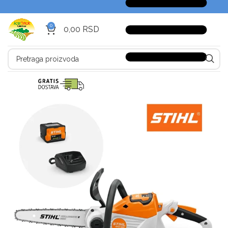
0
0,00
RSD