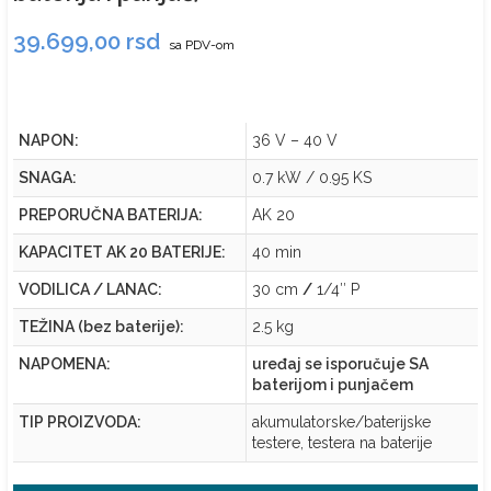
39.699,00
rsd
sa PDV-om
NAPON:
36 V – 40 V
SNAGA:
0.7 kW / 0.95 KS
PREPORUČNA BATERIJA:
AK 20
KAPACITET AK 20 BATERIJE:
40 min
VODILICA / LANAC:
30 cm
/
1/4″ P
TEŽINA (bez baterije):
2.5 kg
NAPOMENA:
uređaj se isporučuje SA
baterijom i punjačem
TIP PROIZVODA:
akumulatorske/baterijske
testere, testera na baterije