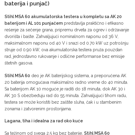
baterija i punjač)
Stihl MSA 60 akumulatorska testera u kompletu sa AK 20
baterijom i AL 101 punjačem
predstavlja praktično i efikasno
rešenje za sečenje grana, pripremu drveta za ogrev i održavanje
dvorišta i bašte. Zahvaljujući nominalnom naponu od 36 V,
maksimalnom naponu od 40 V i snazi od 0.70 kW uz potrošnju
struje od 0.90 kW, ova akumulatorska testera pruža pouzdan
rad, jednostavno rukovanje i odlične performanse bez emisije
štetnih gasova.
Stihl MSA 60
deo je AK baterijskog sistema, a preporučena AK
20 baterija omogućava maksimalno radno vreme do 40 minuta.
Sa baterijom AK 10 moguće je raditi do 18 minuta, dok AK 30 i
AK 30 S obezbeđuju rad do 55 minuta. Zahvaljujući tihom radu,
testera se može koristiti bez zaštite sluha, čak i u stambenim
zonama i zatvorenim prostorijama.
Lagana, tiha i idealna za rad oko kuće
Sa težinom od svega 2.5 kg bez baterije,
Stihl MSA 60