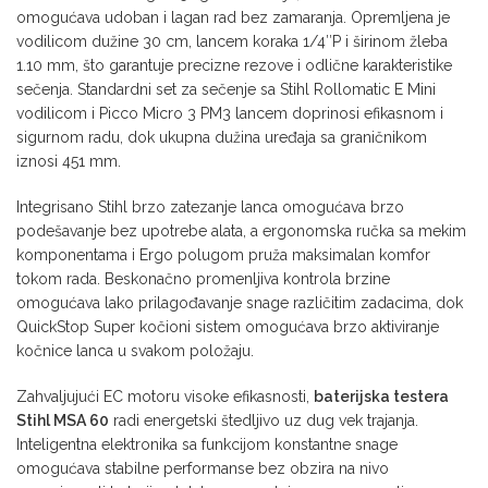
omogućava udoban i lagan rad bez zamaranja. Opremljena je
vodilicom dužine 30 cm, lancem koraka 1/4″P i širinom žleba
1.10 mm, što garantuje precizne rezove i odlične karakteristike
sečenja. Standardni set za sečenje sa Stihl Rollomatic E Mini
vodilicom i Picco Micro 3 PM3 lancem doprinosi efikasnom i
sigurnom radu, dok ukupna dužina uređaja sa graničnikom
iznosi 451 mm.
Integrisano Stihl brzo zatezanje lanca omogućava brzo
podešavanje bez upotrebe alata, a ergonomska ručka sa mekim
komponentama i Ergo polugom pruža maksimalan komfor
tokom rada. Beskonačno promenljiva kontrola brzine
omogućava lako prilagođavanje snage različitim zadacima, dok
QuickStop Super kočioni sistem omogućava brzo aktiviranje
kočnice lanca u svakom položaju.
Zahvaljujući EC motoru visoke efikasnosti,
baterijska testera
Stihl MSA 60
radi energetski štedljivo uz dug vek trajanja.
Inteligentna elektronika sa funkcijom konstantne snage
omogućava stabilne performanse bez obzira na nivo