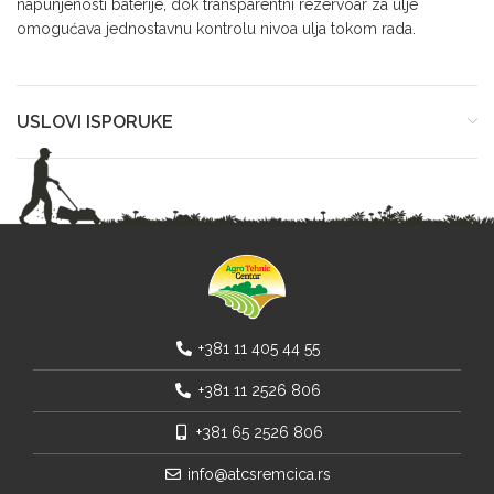
napunjenosti baterije, dok transparentni rezervoar za ulje
omogućava jednostavnu kontrolu nivoa ulja tokom rada.
USLOVI ISPORUKE
+381 11 405 44 55
+381 11 2526 806
+381 65 2526 806
info@atcsremcica.rs