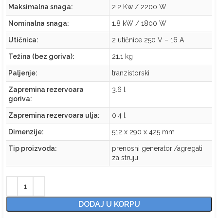
Maksimalna snaga:
2.2 Kw / 2200 W
Nominalna snaga:
1.8 kW / 1800 W
Utičnica:
2 utičnice 250 V – 16 A
Težina (bez goriva):
21.1 kg
Paljenje:
tranzistorski
Zapremina rezervoara
3.6 l
goriva:
Zapremina rezervoara ulja:
0.4 l
Dimenzije:
512 x 290 x 425 mm
Tip proizvoda:
prenosni generatori/agregati
za struju
DODAJ U KORPU