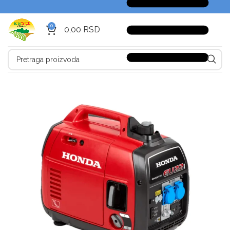
0
0,00
RSD