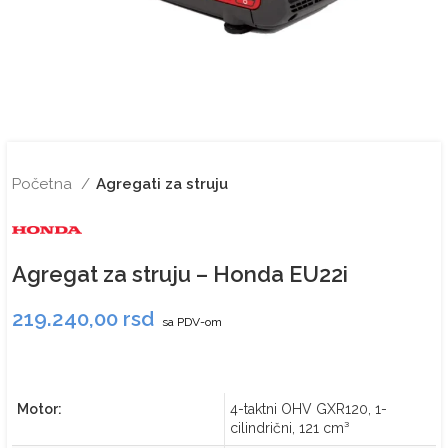
Početna
Agregati za struju
Agregat za struju – Honda EU22i
219.240,00
rsd
sa PDV-om
Motor:
4-taktni OHV GXR120, 1-
cilindrični, 121 cm³