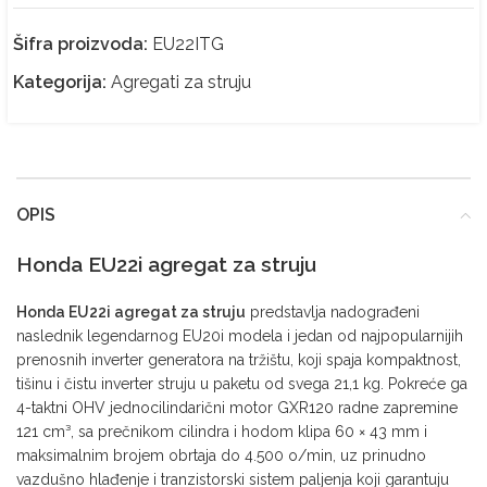
Šifra proizvoda:
EU22ITG
Kategorija:
Agregati za struju
OPIS
Honda EU22i agregat za struju
Honda EU22i agregat za struju
predstavlja nadograđeni
naslednik legendarnog EU20i modela i jedan od najpopularnijih
prenosnih inverter generatora na tržištu, koji spaja kompaktnost,
tišinu i čistu inverter struju u paketu od svega 21,1 kg. Pokreće ga
4-taktni OHV jednocilindarični motor GXR120 radne zapremine
121 cm³, sa prečnikom cilindra i hodom klipa 60 × 43 mm i
maksimalnim brojem obrtaja do 4.500 o/min, uz prinudno
vazdušno hlađenje i tranzistorski sistem paljenja koji garantuju