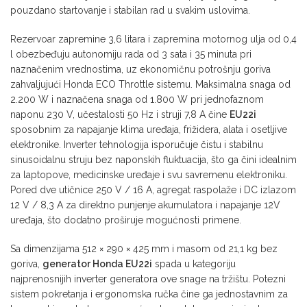
pouzdano startovanje i stabilan rad u svakim uslovima.
Rezervoar zapremine 3,6 litara i zapremina motornog ulja od 0,4
l obezbeđuju autonomiju rada od 3 sata i 35 minuta pri
naznačenim vrednostima, uz ekonomičnu potrošnju goriva
zahvaljujući Honda ECO Throttle sistemu. Maksimalna snaga od
2.200 W i naznačena snaga od 1.800 W pri jednofaznom
naponu 230 V, učestalosti 50 Hz i struji 7,8 A čine
EU22i
sposobnim za napajanje klima uređaja, frižidera, alata i osetljive
elektronike. Inverter tehnologija isporučuje čistu i stabilnu
sinusoidalnu struju bez naponskih fluktuacija, što ga čini idealnim
za laptopove, medicinske uređaje i svu savremenu elektroniku.
Pored dve utičnice 250 V / 16 A, agregat raspolaže i DC izlazom
12 V / 8,3 A za direktno punjenje akumulatora i napajanje 12V
uređaja, što dodatno proširuje mogućnosti primene.
Sa dimenzijama 512 × 290 × 425 mm i masom od 21,1 kg bez
goriva,
generator Honda EU22i
spada u kategoriju
najprenosnijih inverter generatora ove snage na tržištu. Potezni
sistem pokretanja i ergonomska ručka čine ga jednostavnim za