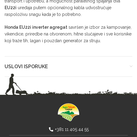
transport i upotrebu, a mogućnost paralelnog spajanja dva
EU22i
uređaja putem opcionalnog kabla udvostručuje
raspoloživu snagu kada je to potrebno.
Honda EU22i inverter agregat
savršen je izbor za kampovanje,
vikendice, priredbe na otvorenom, hitne slučajeve i sve korisnike
koji traže tih, lagan i pouzdan generator za struju.
USLOVI ISPORUKE
+381 11 405 44 55