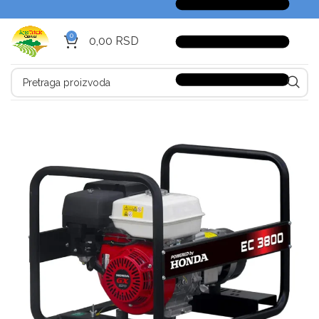
0
0,00
RSD