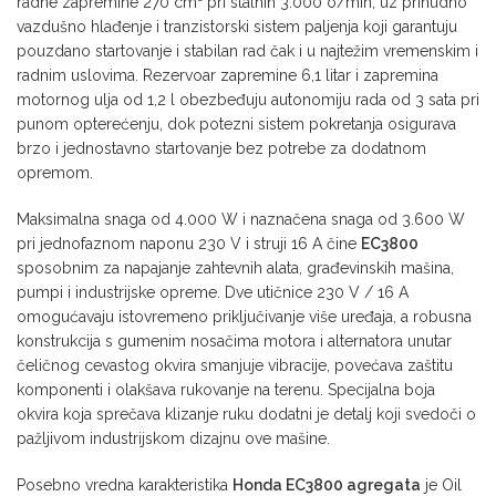
radne zapremine 270 cm³ pri stalnih 3.000 o/min, uz prinudno
vazdušno hlađenje i tranzistorski sistem paljenja koji garantuju
pouzdano startovanje i stabilan rad čak i u najtežim vremenskim i
radnim uslovima. Rezervoar zapremine 6,1 litar i zapremina
motornog ulja od 1,2 l obezbeđuju autonomiju rada od 3 sata pri
punom opterećenju, dok potezni sistem pokretanja osigurava
brzo i jednostavno startovanje bez potrebe za dodatnom
opremom.
Maksimalna snaga od 4.000 W i naznačena snaga od 3.600 W
pri jednofaznom naponu 230 V i struji 16 A čine
EC3800
sposobnim za napajanje zahtevnih alata, građevinskih mašina,
pumpi i industrijske opreme. Dve utičnice 230 V / 16 A
omogućavaju istovremeno priključivanje više uređaja, a robusna
konstrukcija s gumenim nosačima motora i alternatora unutar
čeličnog cevastog okvira smanjuje vibracije, povećava zaštitu
komponenti i olakšava rukovanje na terenu. Specijalna boja
okvira koja sprečava klizanje ruku dodatni je detalj koji svedoči o
pažljivom industrijskom dizajnu ove mašine.
Posebno vredna karakteristika
Honda EC3800 agregata
je Oil