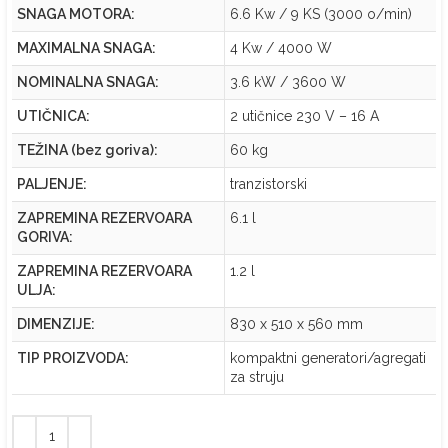
SNAGA MOTORA:
6.6 Kw / 9 KS (3000 o/min)
MAXIMALNA SNAGA:
4 Kw / 4000 W
NOMINALNA SNAGA:
3.6 kW / 3600 W
UTIČNICA:
2 utičnice 230 V – 16 A
TEŽINA (bez goriva):
60 kg
PALJENJE:
tranzistorski
ZAPREMINA REZERVOARA
6.1 l
GORIVA:
ZAPREMINA REZERVOARA
1.2 l
ULJA:
DIMENZIJE:
830 x 510 x 560 mm
TIP PROIZVODA:
kompaktni generatori/agregati
za struju