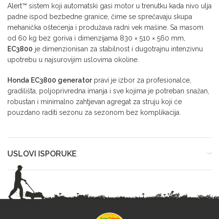
Alert™ sistem koji automatski gasi motor u trenutku kada nivo ulja
padne ispod bezbedne granice, čime se sprečavaju skupa
mehanička oštećenja i produžava radni vek mašine. Sa masom
od 60 kg bez goriva i dimenzijama 830 × 510 × 560 mm,
EC3800
je dimenzionisan za stabilnost i dugotrajnu intenzivnu
upotrebu u najsurovijim uslovima okoline.
Honda EC3800 generator
pravi je izbor za profesionalce,
gradilišta, poljoprivredna imanja i sve kojima je potreban snažan,
robustan i minimalno zahtjevan agregat za struju koji će
pouzdano raditi sezonu za sezonom bez komplikacija.
USLOVI ISPORUKE