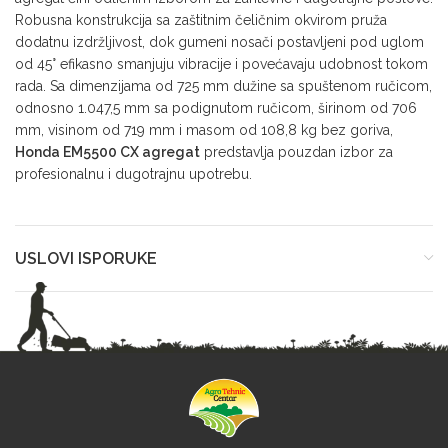
Robusna konstrukcija sa zaštitnim čeličnim okvirom pruža
dodatnu izdržljivost, dok gumeni nosači postavljeni pod uglom
od 45° efikasno smanjuju vibracije i povećavaju udobnost tokom
rada. Sa dimenzijama od 725 mm dužine sa spuštenom ručicom,
odnosno 1.047,5 mm sa podignutom ručicom, širinom od 706
mm, visinom od 719 mm i masom od 108,8 kg bez goriva,
Honda EM5500 CX agregat
predstavlja pouzdan izbor za
profesionalnu i dugotrajnu upotrebu.
USLOVI ISPORUKE