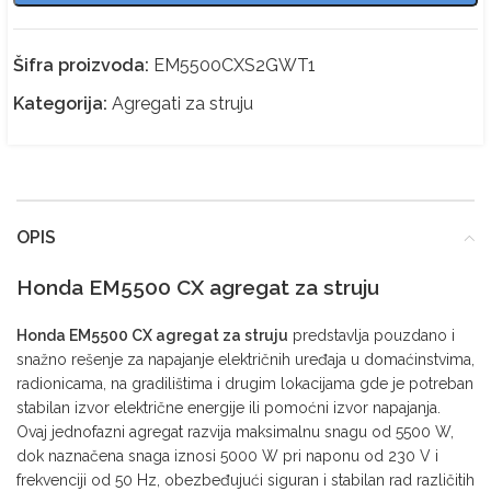
Šifra proizvoda:
EM5500CXS2GWT1
Kategorija:
Agregati za struju
OPIS
Honda EM5500 CX agregat za struju
Honda EM5500 CX agregat za struju
predstavlja pouzdano i
snažno rešenje za napajanje električnih uređaja u domaćinstvima,
radionicama, na gradilištima i drugim lokacijama gde je potreban
stabilan izvor električne energije ili pomoćni izvor napajanja.
Ovaj jednofazni agregat razvija maksimalnu snagu od 5500 W,
dok naznačena snaga iznosi 5000 W pri naponu od 230 V i
frekvenciji od 50 Hz, obezbeđujući siguran i stabilan rad različitih