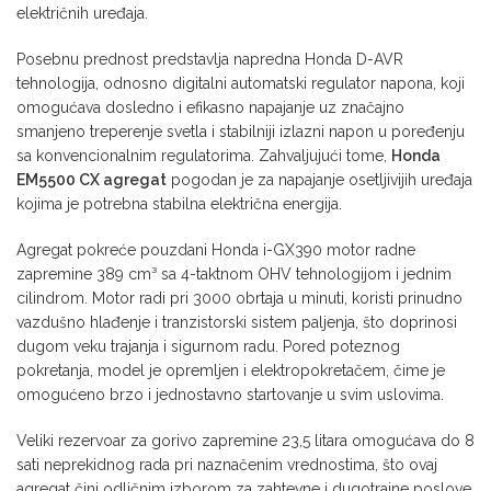
električnih uređaja.
Posebnu prednost predstavlja napredna Honda D-AVR
tehnologija, odnosno digitalni automatski regulator napona, koji
omogućava dosledno i efikasno napajanje uz značajno
smanjeno treperenje svetla i stabilniji izlazni napon u poređenju
sa konvencionalnim regulatorima. Zahvaljujući tome,
Honda
EM5500 CX agregat
pogodan je za napajanje osetljivijih uređaja
kojima je potrebna stabilna električna energija.
Agregat pokreće pouzdani Honda i-GX390 motor radne
zapremine 389 cm³ sa 4-taktnom OHV tehnologijom i jednim
cilindrom. Motor radi pri 3000 obrtaja u minuti, koristi prinudno
vazdušno hlađenje i tranzistorski sistem paljenja, što doprinosi
dugom veku trajanja i sigurnom radu. Pored poteznog
pokretanja, model je opremljen i elektropokretačem, čime je
omogućeno brzo i jednostavno startovanje u svim uslovima.
Veliki rezervoar za gorivo zapremine 23,5 litara omogućava do 8
sati neprekidnog rada pri naznačenim vrednostima, što ovaj
agregat čini odličnim izborom za zahtevne i dugotrajne poslove.