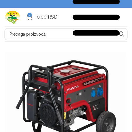
0
0,00
RSD