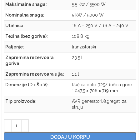
Maksimalna snaga:
5.5 Kw / 5500 W
Nominalna snaga:
5 kW / 5000 W
Utičnica:
16 A – 250 V / 16 A – 240 V
Težina (bez goriva):
108.8 kg
Paljenje:
tranzistorski
Zapremina rezervoara
23.5 l
goriva:
Zapremina rezervoara ulja:
1.1 l
Dimenzije (D x Š x V):
Ručica dole: 725/Ručica gore:
1.047,5
x
706
x
719 mm
Tip proizvoda:
AVR generatori/agregati za
struju
DODAJ U KORPU