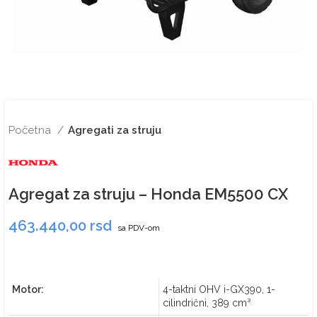
Početna
Agregati za struju
Agregat za struju – Honda EM5500 CX
463.440,00
rsd
sa PDV-om
Motor:
4-taktni OHV i-GX390, 1-
cilindrični, 389 cm³