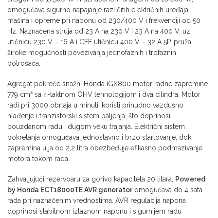
omogućava sigurno napajanje različitih električnih uređaja,
mašina i opreme pri naponu od 230/400 V i frekvenciji od 50
Hz. Naznačena struja od 23 A na 230 V i 23 A na 400 V, uz
utičnicu 230 V – 16 A i CEE utičnicu 400 V – 32 A 5P, pruža
široke mogućnosti povezivanja jednofaznih i trofaznih
potrošača.
Agregat pokreće snažni Honda iGX800 motor radne zapremine
779 cm³ sa 4-taktnom OHV tehnologijom i dva cilindra. Motor
radi pri 3000 obrtaja u minuti, koristi prinudno vazdušno
hlađenje i tranzistorski sistem paljenja, što doprinosi
pouzdanom radu i dugom veku trajanja. Električni sistem
pokretanja omogućava jednostavno i brzo startovanje, dok
zapremina ulja od 2,2 litra obezbeđuje efikasno podmazivanje
motora tokom rada.
Zahvaljujući rezervoaru za gorivo kapaciteta 20 litara,
Powered
by Honda ECT18000TE AVR generator
omogućava do 4 sata
rada pri naznačenim vrednostima. AVR regulacija napona
doprinosi stabilnom izlaznom naponu i sigurnijem radu