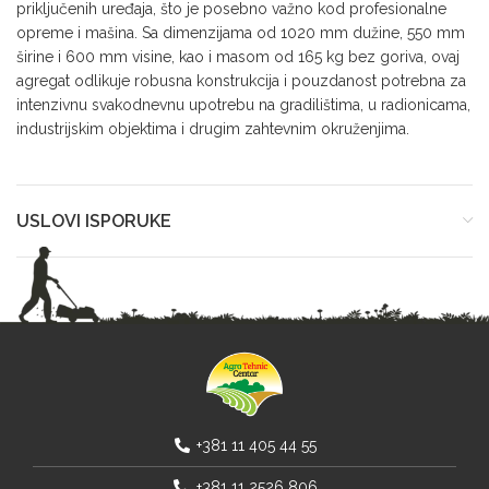
priključenih uređaja, što je posebno važno kod profesionalne
opreme i mašina. Sa dimenzijama od 1020 mm dužine, 550 mm
širine i 600 mm visine, kao i masom od 165 kg bez goriva, ovaj
agregat odlikuje robusna konstrukcija i pouzdanost potrebna za
intenzivnu svakodnevnu upotrebu na gradilištima, u radionicama,
industrijskim objektima i drugim zahtevnim okruženjima.
USLOVI ISPORUKE
+381 11 405 44 55
+381 11 2526 806