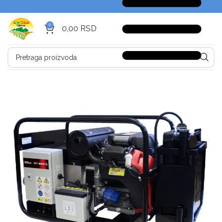
0
0,00
RSD