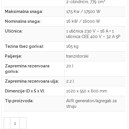
2-cilindrični, 779 cm³
Maksimalna snaga:
17.5 Kw / 17500 W
Nominalna snaga:
16 kW / 16000 W
Utičnica:
1 utičnica 230 V – 16 A + 1
utičnica CEE 400 V – 32 A 5P
Težina (bez goriva):
165 kg
Paljenje:
tranzistorski
Zapremina rezervoara
20 l
goriva:
Zapremina rezervoara ulja:
2.2 l
Dimenzije (D x Š x V):
1020 x 550 x 600 mm
Tip proizvoda:
AVR generatori/agregati za
struju