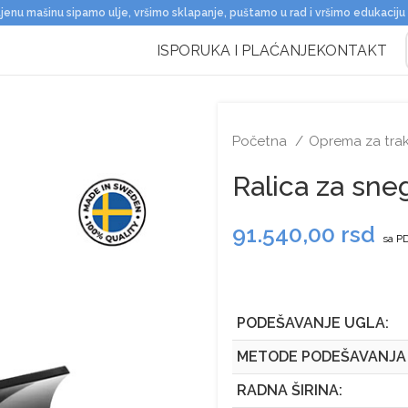
jenu mašinu sipamo ulje, vršimo sklapanje, puštamo u rad i vršimo edukaciju
ISPORUKA I PLAĆANJE
KONTAKT
Početna
Oprema za trak
Ralica za sne
91.540,00
rsd
sa P
PODEŠAVANJE UGLA:
METODE PODEŠAVANJA
RADNA ŠIRINA: