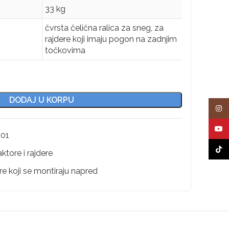
33 kg
čvrsta čelična ralica za sneg, za
rajdere koji imaju pogon na zadnjim
točkovima
DODAJ U KORPU
Insta
YouT
01
TikTo
tore i rajdere
re koji se montiraju napred