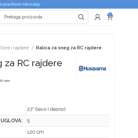
 o pravilnom rukovanju
0
tore i rajdere
Ralica za sneg za RC rajdere
g za RC rajdere
DV-om
27° (levo i desno)
 UGLOVA:
5
120 cm