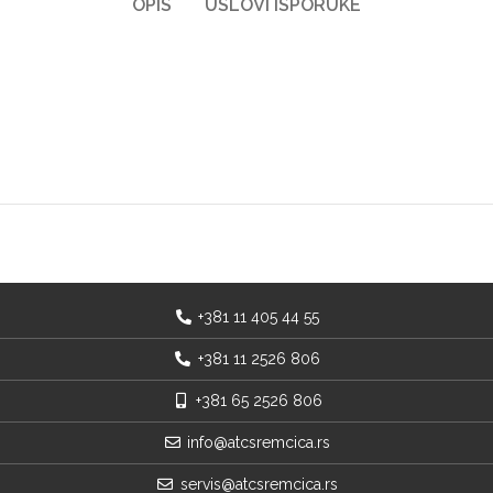
OPIS
USLOVI ISPORUKE
+381 11 405 44 55
+381 11 2526 806
+381 65 2526 806
info@atcsremcica.rs
servis@atcsremcica.rs