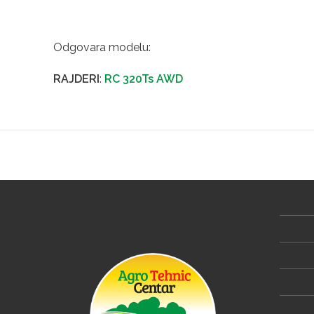
Odgovara modelu:
RAJDERI
:
RC 320Ts AWD