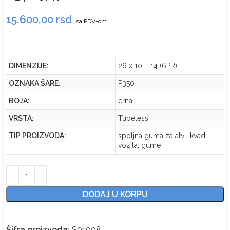
15.600,00
rsd
sa PDV-om
DIMENZIJE:
26 x 10 – 14 (6PR)
OZNAKA ŠARE:
P350
BOJA:
crna
VRSTA:
Tubeless
TIP PROIZVODA:
spoljna guma za atv i kvad
vozila, gume
DODAJ U KORPU
Šifra proizvoda:
S01008