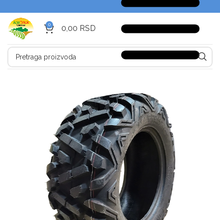
0
0,00
RSD