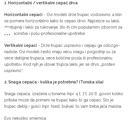
1. Horizontalni / vertikalni cepač drva
Horizontalni cepači
- Ovi modeli drže trupac vodoravno, a klin
se pomera horizontalno kako bi cepao drvo. Najčešće su lakši,
dostupniji i lakši za rukovanje, što ih čini popularnim izborom za
domaćinstva i polu-profesionalne upotrebe.
Vertikalni cepači
- Drže trupac uspravno i cepaju ga odozgo-
nadole. Ovi modeli često imaju veću snagu i pogodniji su za
veće debljine trupaca, veće količine posla ili profesionalnu
upotrebu. Kod njih je utovar trupca lakši, jer se drvo „postavi
uspravno“.
2. Snaga cepača - kolika je potrebna? (Tonska sila)
Snaga cepača, izražena u tonama (npr. 4 t, 7 t, 20 t), govori koliko
pritiska može da primeni na trupac kako bi ga cepao. Što je
trupac deblji i gušći (npr. hrast, bukva), to vam treba jača mašina.
Evo nekoliko smernica: