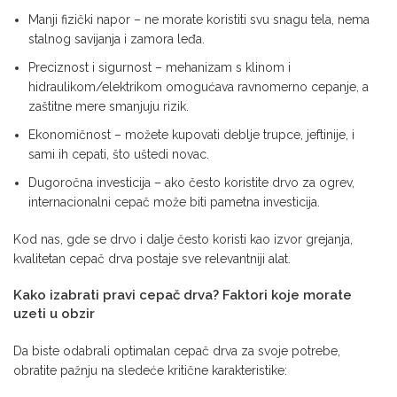
Manji fizički napor – ne morate koristiti svu snagu tela, nema
stalnog savijanja i zamora leđa.
Preciznost i sigurnost – mehanizam s klinom i
hidraulikom/elektrikom omogućava ravnomerno cepanje, a
zaštitne mere smanjuju rizik.
Ekonomičnost – možete kupovati deblje trupce, jeftinije, i
sami ih cepati, što uštedi novac.
Dugoročna investicija – ako često koristite drvo za ogrev,
internacionalni cepač može biti pametna investicija.
Kod nas, gde se drvo i dalje često koristi kao izvor grejanja,
kvalitetan cepač drva postaje sve relevantniji alat.
Kako izabrati pravi cepač drva? Faktori koje morate
uzeti u obzir
Da biste odabrali optimalan cepač drva za svoje potrebe,
obratite pažnju na sledeće kritične karakteristike: