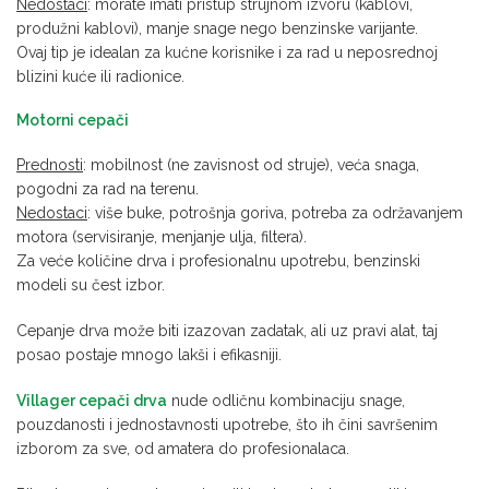
Nedostaci
: morate imati pristup strujnom izvoru (kablovi,
produžni kablovi), manje snage nego benzinske varijante.
Ovaj tip je idealan za kućne korisnike i za rad u neposrednoj
blizini kuće ili radionice.
Motorni cepači
Prednosti
: mobilnost (ne zavisnost od struje), veća snaga,
pogodni za rad na terenu.
Nedostaci
: više buke, potrošnja goriva, potreba za održavanjem
motora (servisiranje, menjanje ulja, filtera).
Za veće količine drva i profesionalnu upotrebu, benzinski
modeli su čest izbor.
Cepanje drva može biti izazovan zadatak, ali uz pravi alat, taj
posao postaje mnogo lakši i efikasniji.
Villager cepači drva
nude odličnu kombinaciju snage,
pouzdanosti i jednostavnosti upotrebe, što ih čini savršenim
izborom za sve, od amatera do profesionalaca.