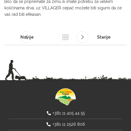
Bilo da se pripremate za zimu ili imate potrebu za velikim
količinama drva, uz VILLAGER cepač možete biti sigurni da će
vaš rad biti efikasan.
Novije
Starije
+381 11 405 44 55
+381 11 2526 806