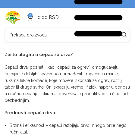
0
0,00
RSD
Zašto ulagati u cepač za drva?
Cepači drva, poznati i kao „cepači za ogrev“, omogućavaju
razbijanje debljih i kraćih poluprerađenih trupaca na manje,
rukama lakše komade, koje možete iskoristiti za ogrev, roštilj,
tabor ili druge svrhe. Oni skraćuju vreme i fizički napor u odnosu
na ručno cepanje sekirama, povećavaju produktivnost i čine rad
bezbednijim.
Prednosti cepača drva:
Brzina i efikasnost – cepači razbijaju drvo mnogo brže nego
ručni alat.