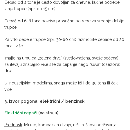
Cepač od 4 tone je često dovoljan za dnevne, kućne potrebe i
tanje trupce (npr. do 15 cm).
Cepač od 6-8 tona pokriva prosečne potrebe za srednje deblje
trupce.
Za vrlo debele trupce (npr. 30-60 cm) razmotrite cepače od 20
tona i više.
Imajte na umu da „zelena drva“ (svetlovražena, sveže sečena)
zahtevaju značajno više sile za cepanje nego “suva” (osezona)
drva.
U industrijskim modelima, snaga može ići i do 30 tona ili čak
više.
3. Izvor pogona: električni / benzinski
Električni cepači
(na struju)
Prednosti
: tiši rad, kompaktan dizajn, niži troškovi održavanja.