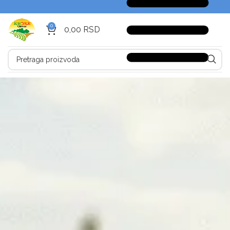
0
0,00
RSD