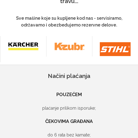
travu...
Sve mašine koje su kupljene kod nas - servisiramo,
održavamo i obezbeđujemo rezervne delove.
Načini plaćanja
POUZEĆEM
plaćanje prilikom isporuke;
ČEKOVIMA GRAĐANA
do 6 rata bez kamate;