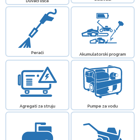
Duvači lišća
Perači
Akumulatorski program
Agregati za struju
Pumpe za vodu