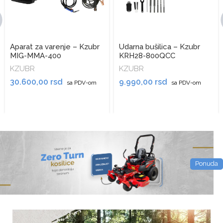
Udarna bušilica – Kzubr
Ugaona polirka – Kzubr
KRH28-800QCC
KPLS180-1300
KZUBR
KZUBR
9.990,00
rsd
7.500,00
rsd
sa PDV-om
sa PDV-om
Ponuda