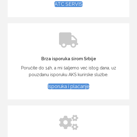
ATC SERVIS
Brza isporuka širom Srbije
Poručite do 14h, a mi šaljemo već istog dana, uz
pouzdanu isporuku AKS kurirske službe.
Isporuka i plaćanje