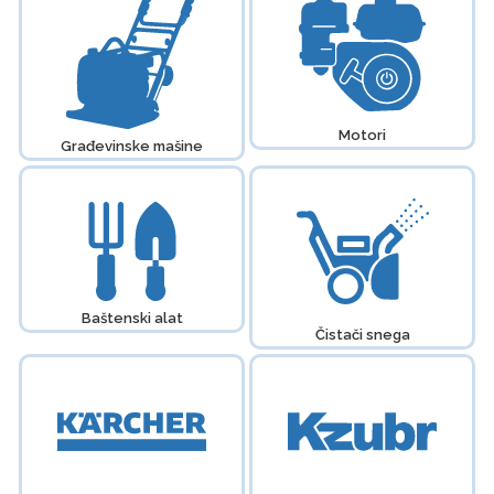
Motori
Građevinske mašine
Baštenski alat
Čistači snega