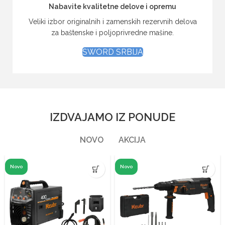
Nabavite kvalitetne delove i opremu
Veliki izbor originalnih i zamenskih rezervnih delova
za baštenske i poljoprivredne mašine.
SWORD SRBIJA
IZDVAJAMO IZ PONUDE
NOVO
AKCIJA
Novo
Novo